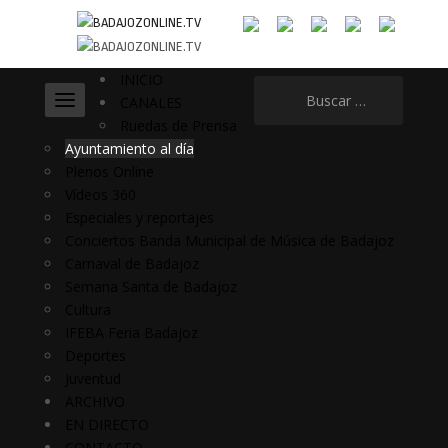
INICIO
Buscar:
CANALES
Ruedas de Prensa
Ayuntamiento al día
Plenos Online
Vídeos 360
Especiales y reportajes
Conciertos Banda Municipal de Música de Badajoz
Carnaval de Badajoz
Semana Santa de Badajoz
Cultura
IFEBA Feria Badajoz
Deportes
Juventud
ARCHIVO
EN DIRECTO
CONTACTO