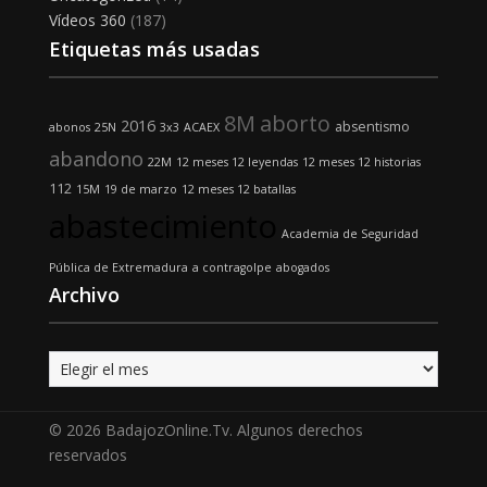
Vídeos 360
(187)
Etiquetas más usadas
8M
aborto
2016
absentismo
abonos
25N
3x3
ACAEX
abandono
22M
12 meses 12 leyendas
12 meses 12 historias
112
15M
19 de marzo
12 meses 12 batallas
abastecimiento
Academia de Seguridad
Pública de Extremadura
a contragolpe
abogados
Archivo
Archivo
© 2026 BadajozOnline.Tv. Algunos derechos
reservados