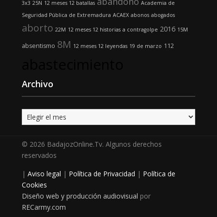
abandono
3x3
25N
12 meses 12 batallas
Academia de
Seguridad Pública de Extremadura
ACAEX
abonos
abogados
aborto
2016
22M
12 meses 12 historias
a contragolpe
15M
8M
absentismo
112
12 meses 12 leyendas
19 de marzo
abastecimiento
Archivo
Archivo
© 2026 BadajozOnline.Tv. Algunos derechos
reservados
|
Aviso legal
|
Política de Privacidad
|
Política de
Cookies
Diseño web y producción audiovisual
por
RECarmy.com