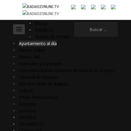
INICIO
Buscar:
CANALES
Ruedas de Prensa
Ayuntamiento al día
Plenos Online
Vídeos 360
Especiales y reportajes
Conciertos Banda Municipal de Música de Badajoz
Carnaval de Badajoz
Semana Santa de Badajoz
Cultura
IFEBA Feria Badajoz
Deportes
Juventud
ARCHIVO
EN DIRECTO
CONTACTO