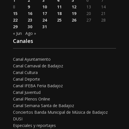
1
2
3
4
5
6
7
8
9
10
11
12
13
14
15
16
17
18
19
20
21
22
23
24
25
26
27
28
29
30
31
« Jun
Ago »
Canales
Canal Ayuntamiento
Canal Carnaval de Badajoz
Canal Cultura
Canal Deporte
Canal IFEBA Feria Badajoz
Canal Juventud
Canal Plenos Online
Canal Semana Santa de Badajoz
Conciertos Banda Municipal de Música de Badajoz
DUSI
Especiales y reportajes