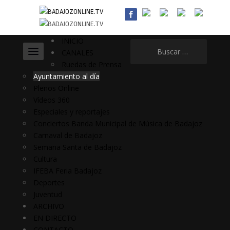
INICIO
Buscar:
CANALES
Ruedas de Prensa
Ayuntamiento al día
Plenos Online
Vídeos 360
Especiales y reportajes
Conciertos Banda Municipal de Música de Badajoz
Carnaval de Badajoz
Semana Santa de Badajoz
Cultura
IFEBA Feria Badajoz
Deportes
Juventud
ARCHIVO
EN DIRECTO
CONTACTO