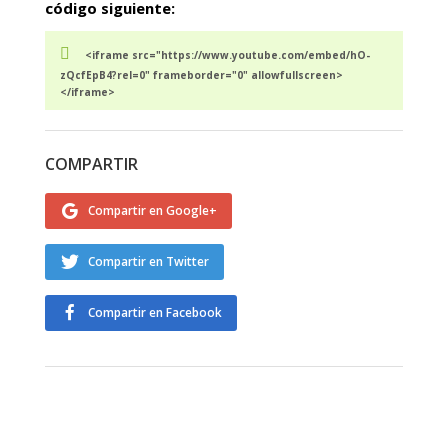
código siguiente:
<iframe src="https://www.youtube.com/embed/hO-
zQcfEpB4?rel=0" frameborder="0" allowfullscreen>
</iframe>
COMPARTIR
Compartir en Google+
Compartir en Twitter
Compartir en Facebook