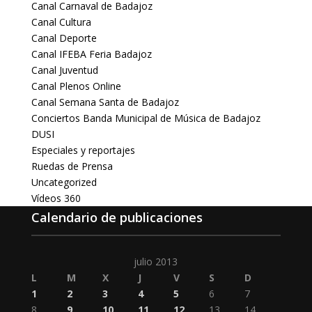
Canal Carnaval de Badajoz
Canal Cultura
Canal Deporte
Canal IFEBA Feria Badajoz
Canal Juventud
Canal Plenos Online
Canal Semana Santa de Badajoz
Conciertos Banda Municipal de Música de Badajoz
DUSI
Especiales y reportajes
Ruedas de Prensa
Uncategorized
Vídeos 360
Calendario de publicaciones
julio 2013
L
M
X
J
V
S
D
1
2
3
4
5
6
7
8
9
10
11
12
13
14