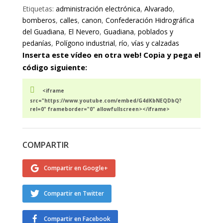
Etiquetas:
administración electrónica
,
Alvarado
,
bomberos
,
calles
,
canon
,
Confederación Hidrográfica
del Guadiana
,
El Nevero
,
Guadiana
,
poblados y
pedanías
,
Polígono industrial
,
río
,
vías y calzadas
Inserta este vídeo en otra web! Copia y pega el
código siguiente:
<iframe
src="https://www.youtube.com/embed/G4dKbNEQDbQ?
rel=0" frameborder="0" allowfullscreen></iframe>
COMPARTIR
Compartir en Google+
Compartir en Twitter
Compartir en Facebook