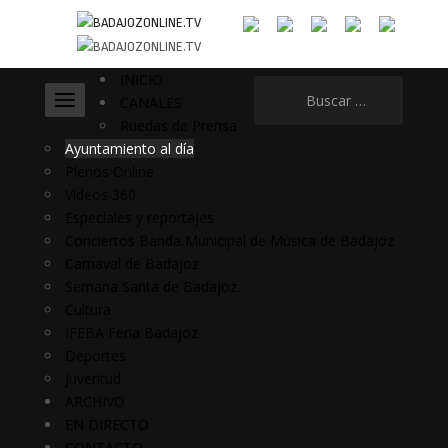
INICIO
Buscar:
CANALES
Ruedas de Prensa
Ayuntamiento al día
Plenos Online
Vídeos 360
Especiales y reportajes
Conciertos Banda Municipal de Música de Badajoz
Carnaval de Badajoz
Semana Santa de Badajoz
Cultura
IFEBA Feria Badajoz
Deportes
Juventud
ARCHIVO
EN DIRECTO
CONTACTO