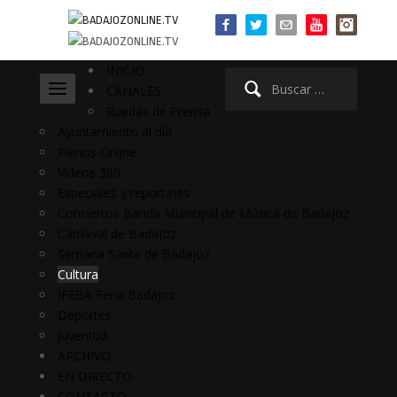
INICIO
Buscar:
CANALES
Ruedas de Prensa
Ayuntamiento al día
Plenos Online
Vídeos 360
Especiales y reportajes
Conciertos Banda Municipal de Música de Badajoz
Carnaval de Badajoz
Semana Santa de Badajoz
Cultura
IFEBA Feria Badajoz
Deportes
Juventud
ARCHIVO
EN DIRECTO
CONTACTO