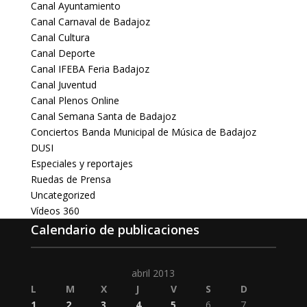
Canal Ayuntamiento
Canal Carnaval de Badajoz
Canal Cultura
Canal Deporte
Canal IFEBA Feria Badajoz
Canal Juventud
Canal Plenos Online
Canal Semana Santa de Badajoz
Conciertos Banda Municipal de Música de Badajoz
DUSI
Especiales y reportajes
Ruedas de Prensa
Uncategorized
Vídeos 360
Calendario de publicaciones
abril 2013
L
M
X
J
V
S
D
1
2
3
4
5
6
7