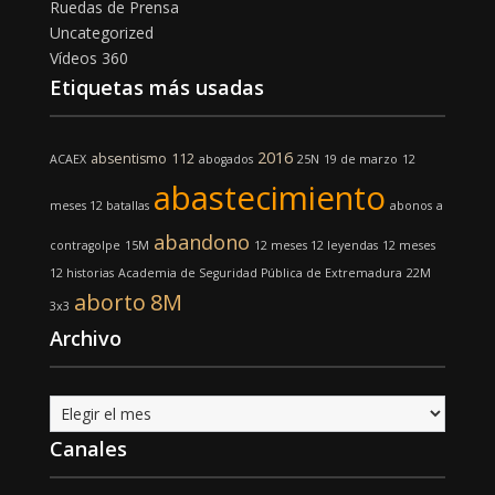
Ruedas de Prensa
Uncategorized
Vídeos 360
Etiquetas más usadas
2016
absentismo
112
ACAEX
abogados
25N
19 de marzo
12
abastecimiento
meses 12 batallas
abonos
a
abandono
contragolpe
15M
12 meses 12 leyendas
12 meses
12 historias
Academia de Seguridad Pública de Extremadura
22M
aborto
8M
3x3
Archivo
Archivo
Canales