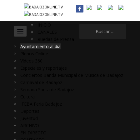
INICIO
Buscar:
CANALES
Ruedas de Prensa
Ayuntamiento al día
Plenos Online
Vídeos 360
Especiales y reportajes
Conciertos Banda Municipal de Música de Badajoz
Carnaval de Badajoz
Semana Santa de Badajoz
Cultura
IFEBA Feria Badajoz
Deportes
Juventud
ARCHIVO
EN DIRECTO
CONTACTO