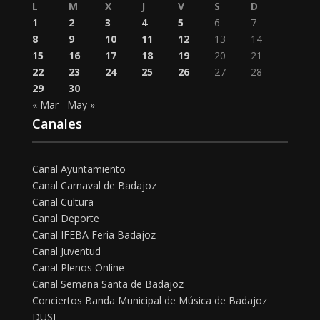
L
M
X
J
V
S
D
1
2
3
4
5
6
7
8
9
10
11
12
13
14
15
16
17
18
19
20
21
22
23
24
25
26
27
28
29
30
« Mar
May »
Canales
Canal Ayuntamiento
Canal Carnaval de Badajoz
Canal Cultura
Canal Deporte
Canal IFEBA Feria Badajoz
Canal Juventud
Canal Plenos Online
Canal Semana Santa de Badajoz
Conciertos Banda Municipal de Música de Badajoz
DUSI