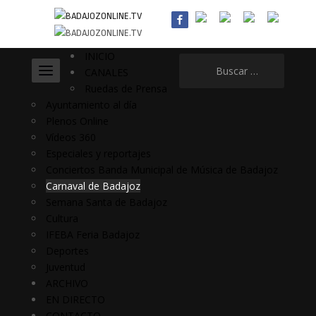
INICIO
Buscar:
CANALES
Ruedas de Prensa
Ayuntamiento al día
Plenos Online
Vídeos 360
Especiales y reportajes
Conciertos Banda Municipal de Música de Badajoz
Carnaval de Badajoz
Semana Santa de Badajoz
Cultura
IFEBA Feria Badajoz
Deportes
Juventud
ARCHIVO
EN DIRECTO
CONTACTO