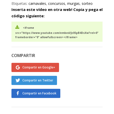
Etiquetas:
carnavales
,
concursos
,
murgas
,
sorteo
Inserta este vídeo en otra web! Copia y pega el
código siguiente:
<iframe
src="https://www.youtube.com/embed/Jz05pB4DsXw?rel=0"
frameborder="0" allowfullscreen></iframe>
COMPARTIR
Compartir en Google+
Compartir en Twitter
Compartir en Facebook