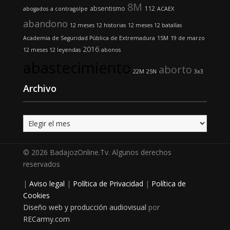
8M
absentismo
112
abogados
a contragolpe
ACAEX
abandono
12 meses 12 historias
12 meses 12 batallas
Academia de Seguridad Pública de Extremadura
15M
19 de marzo
2016
12 meses 12 leyendas
abonos
abastecimiento
aborto
22M
25N
3x3
Archivo
Archivo
© 2026 BadajozOnline.Tv. Algunos derechos
reservados
|
Aviso legal
|
Política de Privacidad
|
Política de
Cookies
Diseño web y producción audiovisual
por
RECarmy.com