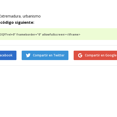
 Extremadura
,
urbanismo
 código siguiente:
QY?rel=0" frameborder="0" allowfullscreen></iframe>
Facebook
Compartir en Twitter
Compartir en Google