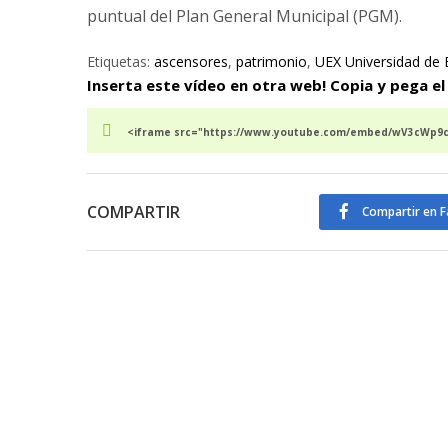
puntual del Plan General Municipal (PGM).
Etiquetas:
ascensores
,
patrimonio
,
UEX Universidad de
Inserta este vídeo en otra web! Copia y pega el
<iframe src="https://www.youtube.com/embed/wV3cWp9c3
COMPARTIR
Compartir en 