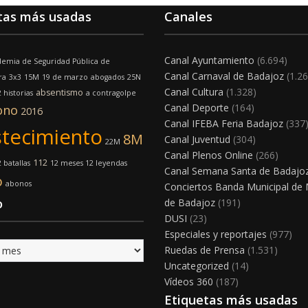
tas más usadas
Canales
Canal Ayuntamiento
(6.694)
emia de Seguridad Pública de
Canal Carnaval de Badajoz
(1.26
ra
3x3
15M
19 de marzo
abogados
25N
Canal Cultura
(1.328)
absentismo
 historias
a contragolpe
Canal Deporte
(164)
ono
2016
Canal IFEBA Feria Badajoz
(337
tecimiento
8M
Canal Juventud
(304)
22M
Canal Plenos Online
(266)
112
 batallas
12 meses 12 leyendas
Canal Semana Santa de Badajo
o
abonos
Conciertos Banda Municipal de
o
de Badajoz
(191)
DUSI
(23)
Especiales y reportajes
(977)
Ruedas de Prensa
(1.531)
Uncategorized
(14)
Vídeos 360
(187)
Etiquetas más usadas