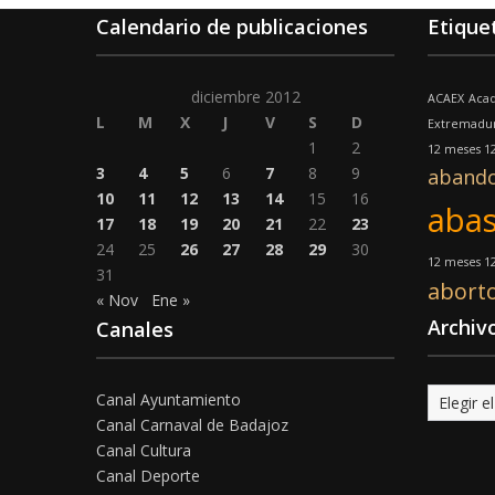
Calendario de publicaciones
Etique
diciembre 2012
ACAEX
Acad
L
M
X
J
V
S
D
Extremadu
1
2
12 meses 12
3
4
5
6
7
8
9
aband
10
11
12
13
14
15
16
abas
17
18
19
20
21
22
23
24
25
26
27
28
29
30
12 meses 12
31
abort
« Nov
Ene »
Archiv
Canales
Archivo
Canal Ayuntamiento
Canal Carnaval de Badajoz
Canal Cultura
Canal Deporte