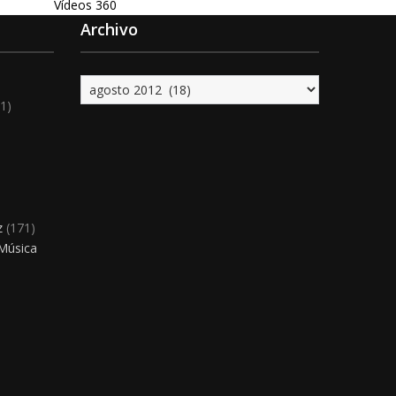
Vídeos 360
Archivo
Archivo
1)
)
z
(171)
 Música