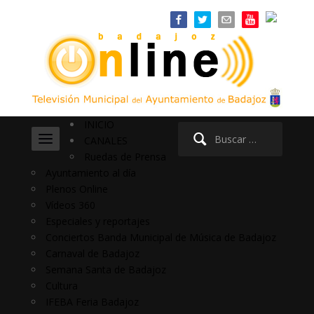
INICIO
Buscar:
CANALES
Ruedas de Prensa
Ayuntamiento al día
Plenos Online
Vídeos 360
Especiales y reportajes
Conciertos Banda Municipal de Música de Badajoz
Carnaval de Badajoz
Semana Santa de Badajoz
Cultura
IFEBA Feria Badajoz