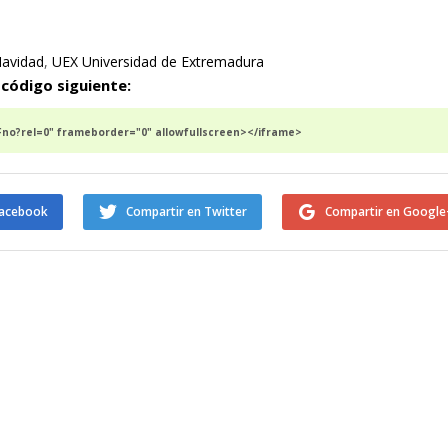
avidad
,
UEX Universidad de Extremadura
 código siguiente:
o?rel=0" frameborder="0" allowfullscreen></iframe>
Facebook
Compartir en Twitter
Compartir en Google