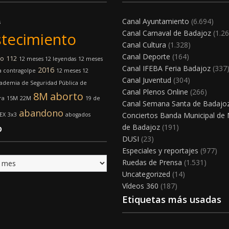
Canal Ayuntamiento
(6.694)
s
Canal Carnaval de Badajoz
(1.26
tecimiento
Canal Cultura
(1.328)
Canal Deporte
(164)
mo
112
12 meses 12 leyendas
12 meses
Canal IFEBA Feria Badajoz
(337
2016
a contragolpe
12 meses 12
Canal Juventud
(304)
ademia de Seguridad Pública de
Canal Plenos Online
(266)
8M
aborto
ra
15M
22M
19 de
Canal Semana Santa de Badajo
abandono
Conciertos Banda Municipal de
EX
3x3
abogados
o
de Badajoz
(191)
DUSI
(23)
Especiales y reportajes
(977)
Ruedas de Prensa
(1.531)
Uncategorized
(14)
Vídeos 360
(187)
Etiquetas más usadas