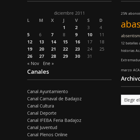
diciembre 2011
25N
abono
L
M
X
J
V
S
D
abas
1
2
3
4
5
6
7
8
9
10
11
absentis
12
13
14
15
16
17
18
12 batallas
19
20
21
22
23
24
25
historias
Ac
26
27
28
29
30
31
Extremadu
« Nov
Ene »
Canales
marzo
ACA
Archiv
Canal Ayuntamiento
Archivo
Canal Carnaval de Badajoz
Canal Cultura
Canal Deporte
Canal IFEBA Feria Badajoz
Canal Juventud
Canal Plenos Online