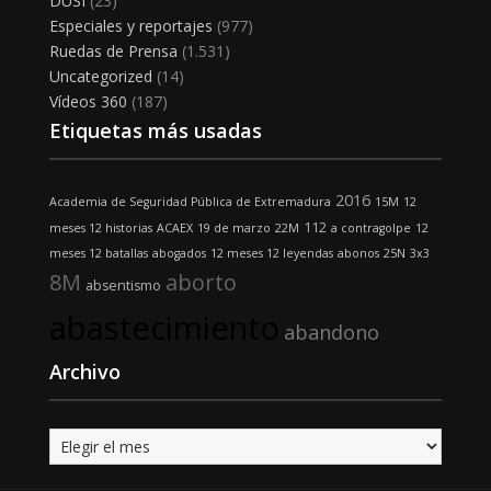
DUSI
(23)
Especiales y reportajes
(977)
Ruedas de Prensa
(1.531)
Uncategorized
(14)
Vídeos 360
(187)
Etiquetas más usadas
2016
Academia de Seguridad Pública de Extremadura
15M
12
112
meses 12 historias
ACAEX
19 de marzo
22M
a contragolpe
12
meses 12 batallas
abogados
12 meses 12 leyendas
abonos
25N
3x3
8M
aborto
absentismo
abastecimiento
abandono
Archivo
Archivo