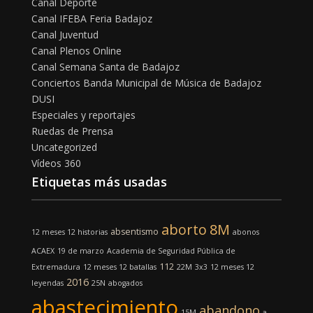
Canal Deporte
Canal IFEBA Feria Badajoz
Canal Juventud
Canal Plenos Online
Canal Semana Santa de Badajoz
Conciertos Banda Municipal de Música de Badajoz
DUSI
Especiales y reportajes
Ruedas de Prensa
Uncategorized
Vídeos 360
Etiquetas más usadas
aborto
8M
absentismo
12 meses 12 historias
abonos
ACAEX
19 de marzo
Academia de Seguridad Pública de
112
Extremadura
12 meses 12 batallas
22M
3x3
12 meses 12
2016
leyendas
25N
abogados
abastecimiento
abandono
15M
a