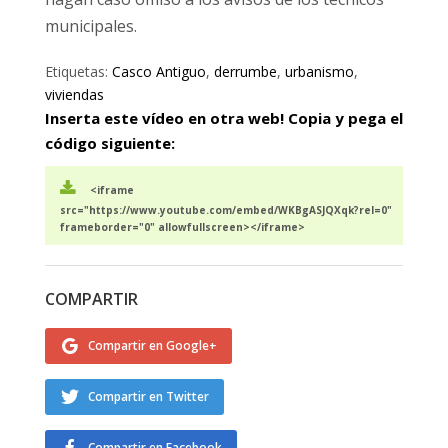
municipales.
Etiquetas:
Casco Antiguo
,
derrumbe
,
urbanismo
,
viviendas
Inserta este vídeo en otra web! Copia y pega el
código siguiente:
<iframe
src="https://www.youtube.com/embed/WKBgASJQXqk?rel=0"
frameborder="0" allowfullscreen></iframe>
COMPARTIR
Compartir en Google+
Compartir en Twitter
Compartir en Facebook