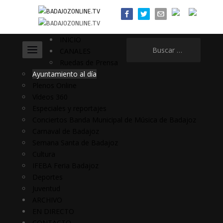
INICIO
Buscar:
CANALES
Ruedas de Prensa
Ayuntamiento al día
Plenos Online
Vídeos 360
Especiales y reportajes
Conciertos Banda Municipal de Música de Badajoz
Carnaval de Badajoz
Semana Santa de Badajoz
Cultura
IFEBA Feria Badajoz
Deportes
Juventud
ARCHIVO
EN DIRECTO
CONTACTO