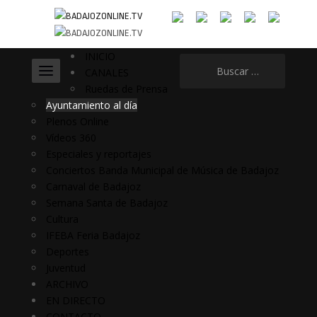
INICIO
Buscar:
CANALES
Ruedas de Prensa
Ayuntamiento al día
Plenos Online
Vídeos 360
Especiales y reportajes
Conciertos Banda Municipal de Música de Badajoz
Carnaval de Badajoz
Semana Santa de Badajoz
Cultura
IFEBA Feria Badajoz
Deportes
Juventud
ARCHIVO
EN DIRECTO
CONTACTO