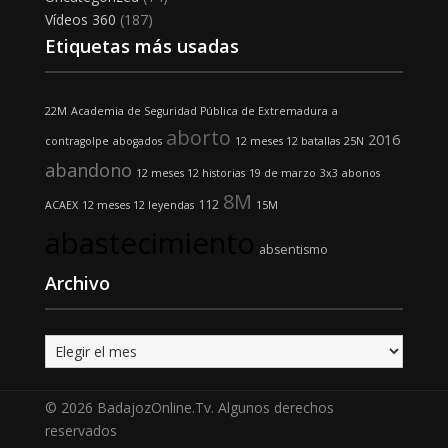
Vídeos 360
(187)
Etiquetas más usadas
22M
Academia de Seguridad Pública de Extremadura
a
aborto
2016
contragolpe
abogados
12 meses 12 batallas
25N
abandono
12 meses 12 historias
19 de marzo
3x3
abonos
8M
112
ACAEX
12 meses 12 leyendas
15M
abastecimiento
absentismo
Archivo
Archivo
© 2026 BadajozOnline.Tv. Algunos derechos
reservados