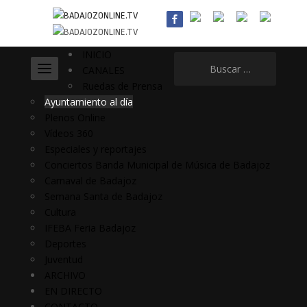
INICIO
Buscar:
CANALES
Ruedas de Prensa
Ayuntamiento al día
Plenos Online
Vídeos 360
Especiales y reportajes
Conciertos Banda Municipal de Música de Badajoz
Carnaval de Badajoz
Semana Santa de Badajoz
Cultura
IFEBA Feria Badajoz
Deportes
Juventud
ARCHIVO
EN DIRECTO
CONTACTO