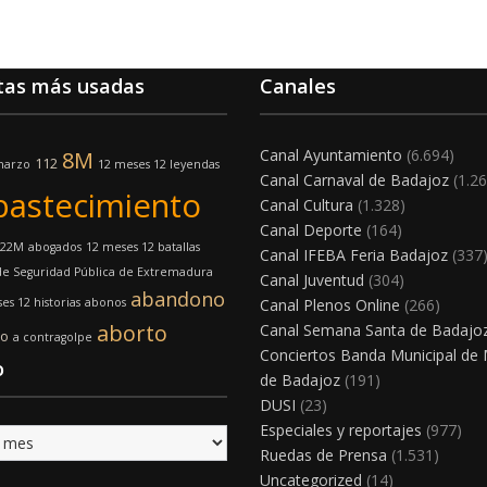
tas más usadas
Canales
Canal Ayuntamiento
(6.694)
8M
112
marzo
12 meses 12 leyendas
Canal Carnaval de Badajoz
(1.26
bastecimiento
Canal Cultura
(1.328)
Canal Deporte
(164)
22M
abogados
12 meses 12 batallas
Canal IFEBA Feria Badajoz
(337
e Seguridad Pública de Extremadura
Canal Juventud
(304)
abandono
es 12 historias
abonos
Canal Plenos Online
(266)
aborto
Canal Semana Santa de Badajo
mo
a contragolpe
Conciertos Banda Municipal de
o
de Badajoz
(191)
DUSI
(23)
Especiales y reportajes
(977)
Ruedas de Prensa
(1.531)
Uncategorized
(14)