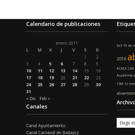
Calendario de publicaciones
Etique
enero 2011
3x3
19 de 
L
M
X
J
V
S
D
a
1
2
2016
3
4
5
6
7
8
9
ACAEX
25N
10
11
12
13
14
15
16
Academia d
17
18
19
20
21
22
23
24
25
26
27
28
29
30
15M
12 mes
31
absentis
« Dic
Feb »
Archiv
Canales
Archivo
Canal Ayuntamiento
Canal Carnaval de Badajoz