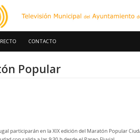
IRECTO
CONTACTO
tón Popular
ugal participarán en la XIX edición del Maratón Popular Ciud
dad con salida a las 9:30 h desde el Paseo Fluvial.