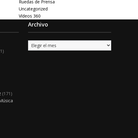
Ruedas de Prensa
Uncategorized
Vídeos 360
Archivo
Archivo
1)
)
z
(171)
 Música