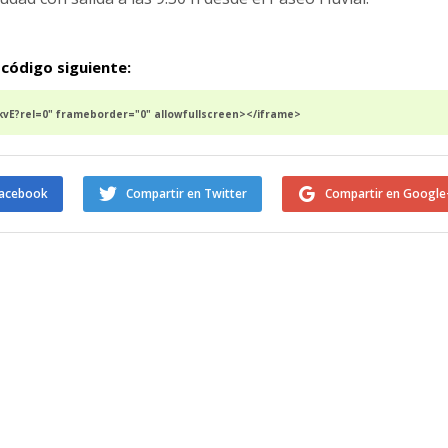
 código siguiente:
vE?rel=0" frameborder="0" allowfullscreen></iframe>
Facebook
Compartir en Twitter
Compartir en Google