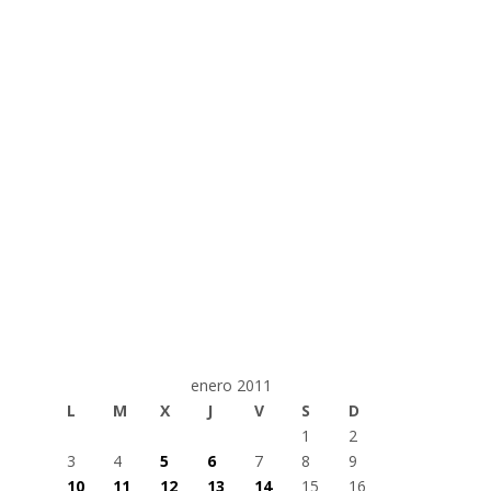
enero 2011
L
M
X
J
V
S
D
1
2
3
4
5
6
7
8
9
10
11
12
13
14
15
16