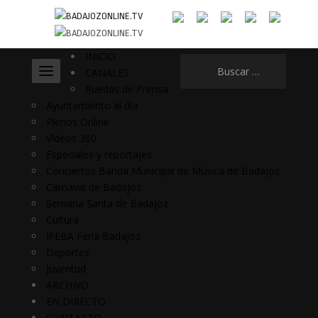
INICIO
Buscar:
CANALES
Ruedas de Prensa
Ayuntamiento al día
Plenos Online
Vídeos 360
Especiales y reportajes
Conciertos Banda Municipal de Música de Badajoz
Carnaval de Badajoz
Semana Santa de Badajoz
Cultura
IFEBA Feria Badajoz
Deportes
Juventud
ARCHIVO
EN DIRECTO
CONTACTO