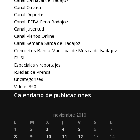
Canal Carnaval de Badajoz
Canal Cultura
Canal Deporte
Canal IFEBA Feria Badajoz
Canal Juventud
Canal Plenos Online
Canal Semana Santa de Badajoz
Conciertos Banda Municipal de Música de Badajoz
DUSI
Especiales y reportajes
Ruedas de Prensa
Uncategorized
Vídeos 360
Calendario de publicaciones
noviembre 2010
L
M
X
J
V
S
D
1
2
3
4
5
6
7
8
9
10
11
12
13
14