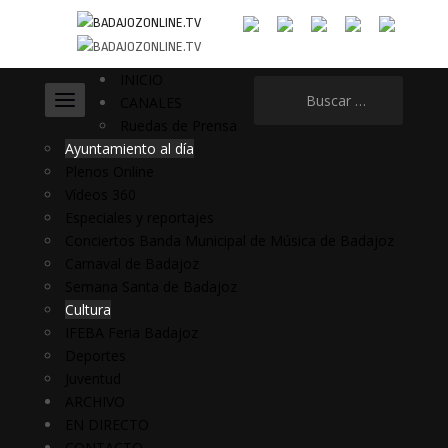
INICIO
Buscar:
CANALES
Ruedas de Prensa
Ayuntamiento al día
Plenos Online
Vídeos 360
Especiales y reportajes
Conciertos Banda Municipal de Música de Badajoz
Carnaval de Badajoz
Semana Santa de Badajoz
Cultura
IFEBA Feria Badajoz
Deportes
Juventud
ARCHIVO
EN DIRECTO
CONTACTO