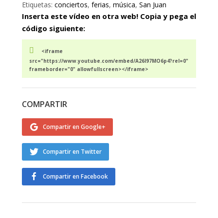
Etiquetas:
conciertos
,
ferias
,
música
,
San Juan
Inserta este vídeo en otra web! Copia y pega el
código siguiente:
<iframe
src="https://www.youtube.com/embed/A26l97MO6p4?rel=0"
frameborder="0" allowfullscreen></iframe>
COMPARTIR
Compartir en Google+
Compartir en Twitter
Compartir en Facebook