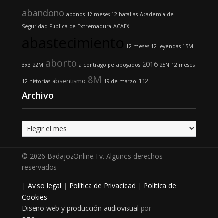
abandono
abonos
12 meses 12 batallas
Academia de
Seguridad Pública de Extremadura
ACAEX
abastecimiento
12 meses 12 leyendas
15M
aborto
2016
3x3
22M
a contragolpe
abogados
25N
12 meses
8M
absentismo
112
12 historias
19 de marzo
Archivo
Archivo
© 2026 BadajozOnline.Tv. Algunos derechos
reservados
|
Aviso legal
|
Política de Privacidad
|
Política de
Cookies
Diseño web y producción audiovisual
por