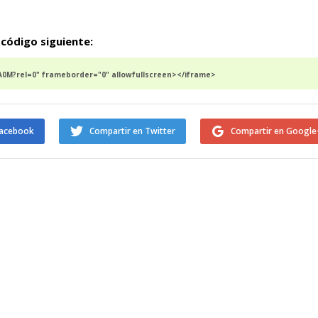
 código siguiente:
0M?rel=0" frameborder="0" allowfullscreen></iframe>
Facebook
Compartir en Twitter
Compartir en Google