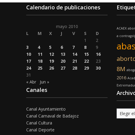
Calendario de publicaciones
Etique
mayo 2010
ACAEX
abo
L
M
X
J
V
S
D
a contrago
1
2
abas
3
4
5
6
7
8
9
10
11
12
13
14
15
16
abort
17
18
19
20
21
22
23
8M
24
25
26
27
28
29
30
abog
31
2016
Acad
« Abr
Jun »
Extremadu
Canales
Archiv
Canal Ayuntamiento
Archivo
Canal Carnaval de Badajoz
Canal Cultura
Canal Deporte