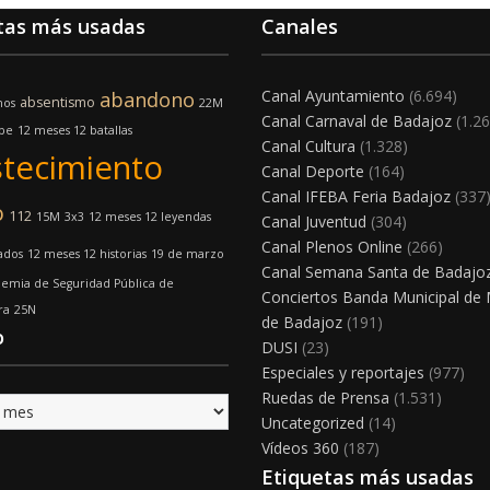
tas más usadas
Canales
Canal Ayuntamiento
(6.694)
abandono
absentismo
nos
22M
Canal Carnaval de Badajoz
(1.26
lpe
12 meses 12 batallas
Canal Cultura
(1.328)
tecimiento
Canal Deporte
(164)
Canal IFEBA Feria Badajoz
(337
o
112
15M
3x3
12 meses 12 leyendas
Canal Juventud
(304)
Canal Plenos Online
(266)
ados
12 meses 12 historias
19 de marzo
Canal Semana Santa de Badajo
emia de Seguridad Pública de
Conciertos Banda Municipal de
ra
25N
de Badajoz
(191)
o
DUSI
(23)
Especiales y reportajes
(977)
Ruedas de Prensa
(1.531)
Uncategorized
(14)
Vídeos 360
(187)
Etiquetas más usadas