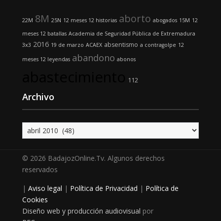
8M
aborto
22M
25N
12 meses 12 historias
abogados
15M
12
meses 12 batallas
Academia de Seguridad Pública de Extremadura
2016
absentismo
3x3
19 de marzo
ACAEX
a contragolpe
12
abandono
meses 12 leyendas
abonos
abastecimiento
112
Archivo
Archivo
© 2026 BadajozOnline.Tv. Algunos derechos
reservados
|
Aviso legal
|
Política de Privacidad
|
Política de
Cookies
Diseño web y producción audiovisual
por