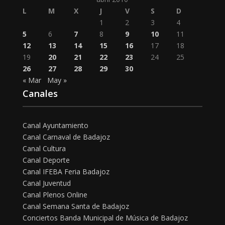
L
M
X
J
V
S
D
1
2
3
4
5
6
7
8
9
10
11
12
13
14
15
16
17
18
19
20
21
22
23
24
25
26
27
28
29
30
« Mar
May »
Canales
Canal Ayuntamiento
Canal Carnaval de Badajoz
Canal Cultura
Canal Deporte
Canal IFEBA Feria Badajoz
Canal Juventud
Canal Plenos Online
Canal Semana Santa de Badajoz
Conciertos Banda Municipal de Música de Badajoz