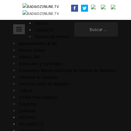
INICIO
Buscar:
CANALES
Ruedas de Prensa
Ayuntamiento al día
Plenos Online
Vídeos 360
Especiales y reportajes
Conciertos Banda Municipal de Música de Badajoz
Carnaval de Badajoz
Semana Santa de Badajoz
Cultura
IFEBA Feria Badajoz
Deportes
Juventud
ARCHIVO
EN DIRECTO
CONTACTO