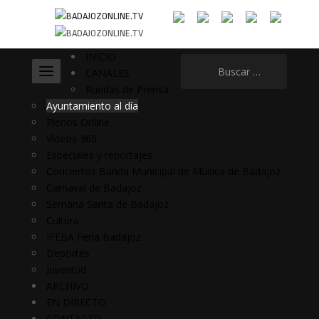
INICIO
Buscar:
CANALES
Ruedas de Prensa
Ayuntamiento al día
Plenos Online
Vídeos 360
Especiales y reportajes
Conciertos Banda Municipal de Música de Badajoz
Carnaval de Badajoz
Semana Santa de Badajoz
Cultura
IFEBA Feria Badajoz
Deportes
Juventud
ARCHIVO
EN DIRECTO
CONTACTO