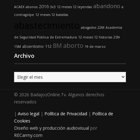
abandono
2016
ACAEX
abonos
3x3
12 meses 12 leyendas
a
contragolpe
12 meses 12 batallas
abastecimiento
abogados
22M
Academia
de Seguridad Pública de Extremadura
12 meses 12 historias
25N
8M
aborto
absentismo
112
15M
19 de marzo
Archivo
Archivo
© 2026 BadajozOnline.Tv. Algunos derechos
reservados
|
Aviso legal
|
Política de Privacidad
|
Política de
Cookies
Diseño web y producción audiovisual
por
RECarmy.com