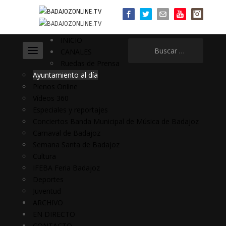
INICIO
Buscar:
CANALES
Ruedas de Prensa
Ayuntamiento al día
Plenos Online
Vídeos 360
Especiales y reportajes
Conciertos Banda Municipal de Música de Badajoz
Carnaval de Badajoz
Semana Santa de Badajoz
Cultura
IFEBA Feria Badajoz
Deportes
Juventud
ARCHIVO
EN DIRECTO
CONTACTO