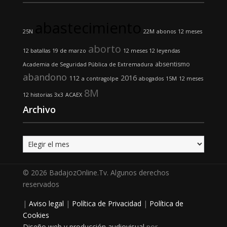
abastecimiento
25N
22M
abonos
12 meses
aborto
12 batallas
19 de marzo
12 meses 12 leyendas
absentismo
Academia de Seguridad Pública de Extremadura
abandono
2016
112
a contragolpe
abogados
15M
12 meses
8M
12 historias
3x3
ACAEX
Archivo
Archivo
© 2026 BadajozOnline.Tv. Algunos derechos
reservados
|
Aviso legal
|
Política de Privacidad
|
Política de
Cookies
Diseño web y producción audiovisual
por