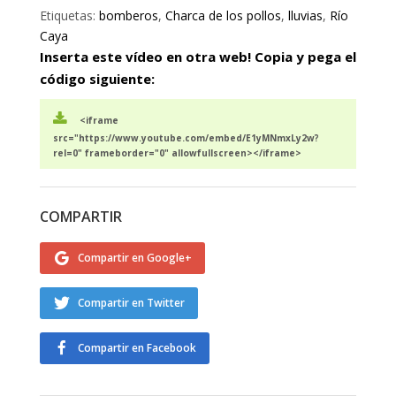
Etiquetas:
bomberos
,
Charca de los pollos
,
lluvias
,
Río
Caya
Inserta este vídeo en otra web! Copia y pega el
código siguiente:
<iframe
src="https://www.youtube.com/embed/E1yMNmxLy2w?
rel=0" frameborder="0" allowfullscreen></iframe>
COMPARTIR
Compartir en Google+
Compartir en Twitter
Compartir en Facebook