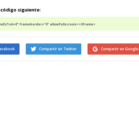
 código siguiente:
Es?rel=0" frameborder="0" allowfullscreen></iframe>
Facebook
Compartir en Twitter
Compartir en Google