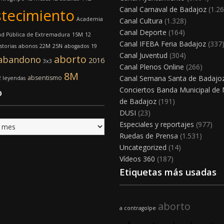
Canal Carnaval de Badajoz
(1.26
tecimiento
Academia
Canal Cultura
(1.328)
Canal Deporte
(164)
ad Pública de Extremadura
15M
12
Canal IFEBA Feria Badajoz
(337
storias
abonos
22M
25N
abogados
19
Canal Juventud
(304)
aborto
abandono
2016
3x3
Canal Plenos Online
(266)
8M
absentismo
Canal Semana Santa de Badajo
2 leyendas
Conciertos Banda Municipal de
o
de Badajoz
(191)
DUSI
(23)
Especiales y reportajes
(977)
Ruedas de Prensa
(1.531)
Uncategorized
(14)
Vídeos 360
(187)
Etiquetas más usadas
aborto
a contragolpe