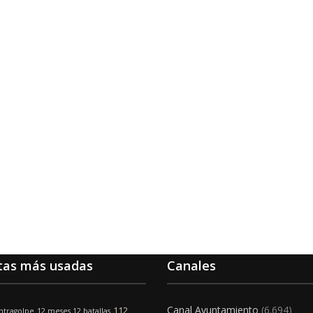
tas más usadas
Canales
Canal Ayuntamiento
(6.694)
112
ntragolpe
12 meses 12 batallas