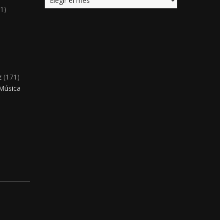
1)
)
z
(171)
 Música