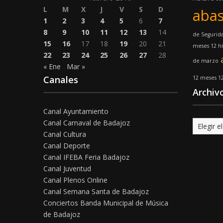
L
M
X
J
V
S
D
abas
1
2
3
4
5
6
7
8
9
10
11
12
13
14
de Segurid
15
16
17
18
19
20
21
meses 12 hi
22
23
24
25
26
27
28
de marzo
« Ene
Mar »
Canales
12 meses 1
Archiv
Canal Ayuntamiento
Canal Carnaval de Badajoz
Archivo
Canal Cultura
Canal Deporte
Canal IFEBA Feria Badajoz
Canal Juventud
Canal Plenos Online
Canal Semana Santa de Badajoz
Conciertos Banda Municipal de Música
de Badajoz