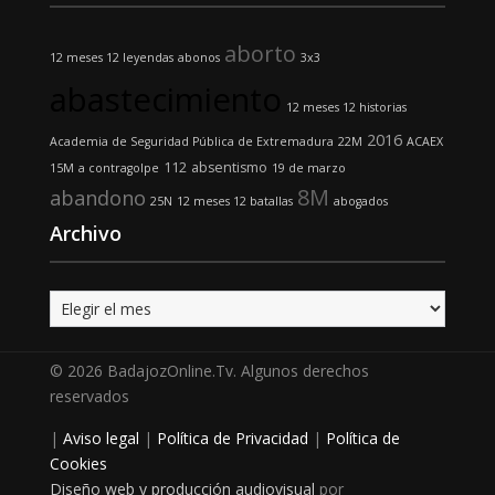
aborto
12 meses 12 leyendas
abonos
3x3
abastecimiento
12 meses 12 historias
2016
Academia de Seguridad Pública de Extremadura
22M
ACAEX
112
absentismo
15M
a contragolpe
19 de marzo
8M
abandono
25N
12 meses 12 batallas
abogados
Archivo
Archivo
© 2026 BadajozOnline.Tv. Algunos derechos
reservados
|
Aviso legal
|
Política de Privacidad
|
Política de
Cookies
Diseño web y producción audiovisual
por