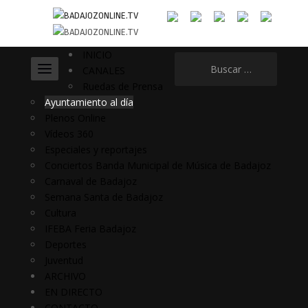
INICIO
Buscar:
CANALES
Ruedas de Prensa
Ayuntamiento al día
Plenos Online
Vídeos 360
Especiales y reportajes
Conciertos Banda Municipal de Música de Badajoz
Carnaval de Badajoz
Semana Santa de Badajoz
Cultura
IFEBA Feria Badajoz
Deportes
Juventud
ARCHIVO
EN DIRECTO
CONTACTO