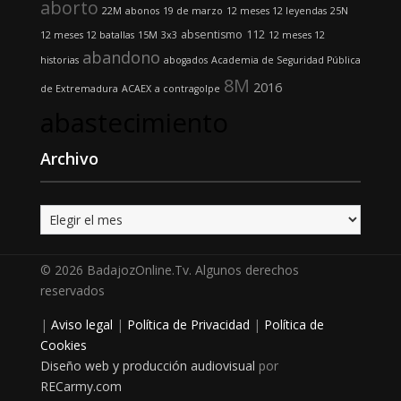
aborto
22M
abonos
19 de marzo
12 meses 12 leyendas
25N
absentismo
112
12 meses 12 batallas
15M
3x3
12 meses 12
abandono
historias
abogados
Academia de Seguridad Pública
8M
2016
de Extremadura
ACAEX
a contragolpe
abastecimiento
Archivo
Archivo
© 2026 BadajozOnline.Tv. Algunos derechos
reservados
|
Aviso legal
|
Política de Privacidad
|
Política de
Cookies
Diseño web y producción audiovisual
por
RECarmy.com