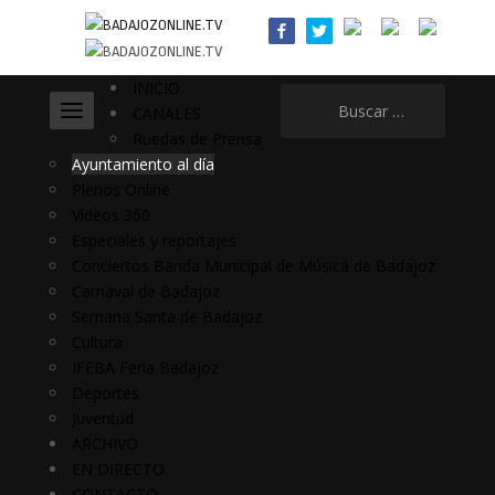
INICIO
Buscar:
CANALES
Ruedas de Prensa
Ayuntamiento al día
Plenos Online
Vídeos 360
Especiales y reportajes
Conciertos Banda Municipal de Música de Badajoz
Carnaval de Badajoz
Semana Santa de Badajoz
Cultura
IFEBA Feria Badajoz
Deportes
Juventud
ARCHIVO
EN DIRECTO
CONTACTO