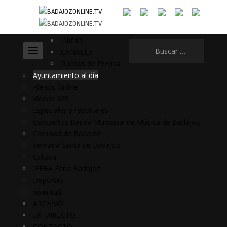
INICIO
Buscar:
CANALES
Ruedas de Prensa
Ayuntamiento al día
Plenos Online
Vídeos 360
Especiales y reportajes
Conciertos Banda Municipal de Música de Badajoz
Carnaval de Badajoz
Semana Santa de Badajoz
Cultura
IFEBA Feria Badajoz
Deportes
Juventud
ARCHIVO
EN DIRECTO
CONTACTO