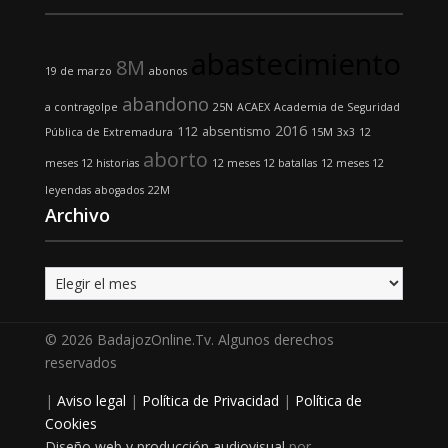
abastecimiento
8M
19 de marzo
abonos
abandono
a contragolpe
25N
ACAEX
Academia de Seguridad
2016
112
absentismo
Pública de Extremadura
15M
3x3
12
aborto
meses 12 historias
12 meses 12 batallas
12 meses 12
leyendas
abogados
22M
Archivo
Archivo
© 2026 BadajozOnline.Tv. Algunos derechos
reservados
|
Aviso legal
|
Política de Privacidad
|
Política de
Cookies
Diseño web y producción audiovisual
por