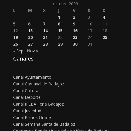
octubre 2009
L
M
X
J
V
S
D
1
2
3
4
5
6
7
8
9
10
11
12
13
14
15
16
17
18
19
20
21
22
23
24
25
26
27
28
29
30
31
« Sep
Nov »
Canales
Canal Ayuntamiento
Canal Carnaval de Badajoz
Canal Cultura
Canal Deporte
Canal IFEBA Feria Badajoz
Canal Juventud
Canal Plenos Online
Canal Semana Santa de Badajoz
Conciertos Banda Municipal de Música de Badajoz