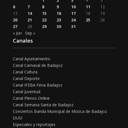
1
2
3
4
5
6
7
8
9
10
11
12
13
14
15
16
17
18
19
20
21
22
23
24
25
26
27
28
29
30
31
« Jun
Sep »
Canales
Canal Ayuntamiento
Canal Carnaval de Badajoz
Canal Cultura
Canal Deporte
Canal IFEBA Feria Badajoz
Canal Juventud
Canal Plenos Online
Canal Semana Santa de Badajoz
Conciertos Banda Municipal de Música de Badajoz
DUSI
Especiales y reportajes