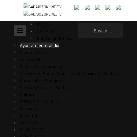
INICIO
Buscar:
CANALES
Ruedas de Prensa
Ayuntamiento al día
Plenos Online
Vídeos 360
Especiales y reportajes
Conciertos Banda Municipal de Música de Badajoz
Carnaval de Badajoz
Semana Santa de Badajoz
Cultura
IFEBA Feria Badajoz
Deportes
Juventud
ARCHIVO
EN DIRECTO
CONTACTO