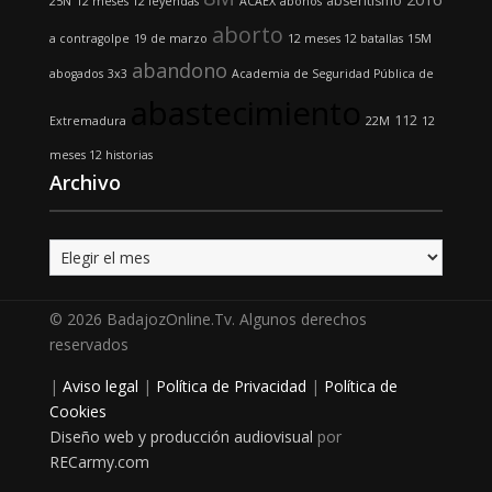
absentismo
25N
12 meses 12 leyendas
ACAEX
abonos
aborto
a contragolpe
19 de marzo
12 meses 12 batallas
15M
abandono
abogados
3x3
Academia de Seguridad Pública de
abastecimiento
112
Extremadura
22M
12
meses 12 historias
Archivo
Archivo
© 2026 BadajozOnline.Tv. Algunos derechos
reservados
|
Aviso legal
|
Política de Privacidad
|
Política de
Cookies
Diseño web y producción audiovisual
por
RECarmy.com