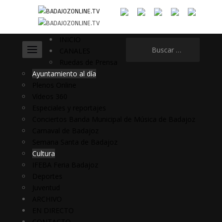
INICIO
Buscar:
CANALES
Ruedas de Prensa
Ayuntamiento al día
Plenos Online
Vídeos 360
Especiales y reportajes
Conciertos Banda Municipal de Música de Badajoz
Carnaval de Badajoz
Semana Santa de Badajoz
Cultura
IFEBA Feria Badajoz
Deportes
Juventud
ARCHIVO
EN DIRECTO
CONTACTO