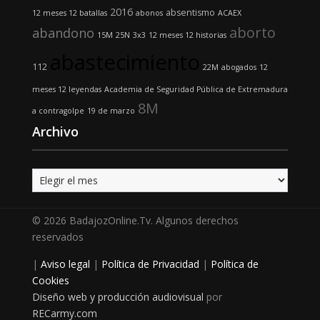
2016
absentismo
12 meses 12 batallas
abonos
ACAEX
aborto
abandono
15M
25N
3x3
12 meses 12 historias
abastecimiento
112
22M
abogados
12
meses 12 leyendas
Academia de Seguridad Pública de Extremadura
8M
a contragolpe
19 de marzo
Archivo
Archivo
© 2026 BadajozOnline.Tv. Algunos derechos
reservados
|
Aviso legal
|
Política de Privacidad
|
Política de
Cookies
Diseño web y producción audiovisual
por
RECarmy.com