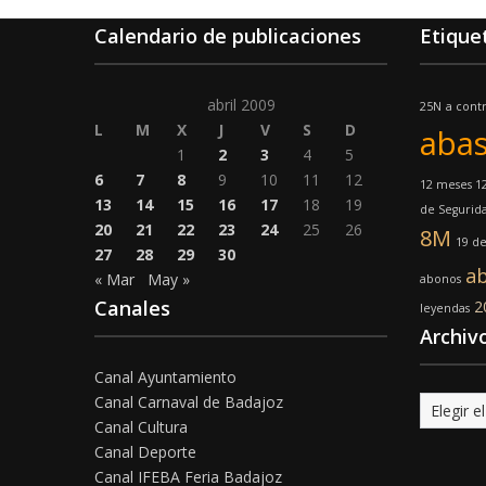
Calendario de publicaciones
Etique
abril 2009
25N
a cont
L
M
X
J
V
S
D
abas
1
2
3
4
5
6
7
8
9
10
11
12
12 meses 12
13
14
15
16
17
18
19
de Segurid
20
21
22
23
24
25
26
8M
19 d
27
28
29
30
a
« Mar
May »
abonos
Canales
2
leyendas
Archiv
Canal Ayuntamiento
Canal Carnaval de Badajoz
Archivo
Canal Cultura
Canal Deporte
Canal IFEBA Feria Badajoz