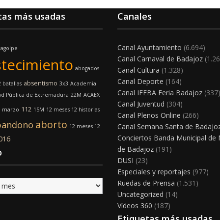
tas más usadas
Canales
Canal Ayuntamiento
(6.694)
ragolpe
Canal Carnaval de Badajoz
(1.26
tecimiento
abogados
Canal Cultura
(1.328)
Canal Deporte
(164)
absentismo
 batallas
3x3
Academia
Canal IFEBA Feria Badajoz
(337
ad Pública de Extremadura
22M
ACAEX
Canal Juventud
(304)
112
e marzo
15M
12 meses 12 historias
Canal Plenos Online
(266)
aborto
bandono
Canal Semana Santa de Badajo
12 meses 12
Conciertos Banda Municipal de
016
de Badajoz
(191)
o
DUSI
(23)
Especiales y reportajes
(977)
Ruedas de Prensa
(1.531)
Uncategorized
(14)
Vídeos 360
(187)
Etiquetas más usadas