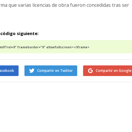
rma que varias licencias de obra fueron concedidas tras ser
 código siguiente:
iY?rel=0" frameborder="0" allowfullscreen></iframe>
Facebook
Compartir en Twitter
Compartir en Google