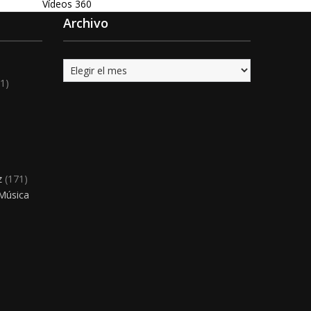
Vídeos 360
Archivo
Archivo
1)
)
z
(171)
 Música