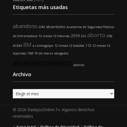
Etiquetas más usadas
abandono
absentismo
22M
Academia de Seguridad Pública
aborto
2016
de Extremadura
12 meses 12 historias
3x3
25N
8M
112
ACAEX
a contragolpe
12 meses 12 batallas
12 meses 12
leyendas
15M
19 de marzo
abogados
abastecimiento
abonos
Archivo
Archivo
© 2026 BadajozOnline.Tv. Algunos derechos
reservados
|
Aviso legal
|
Política de Privacidad
|
Política de