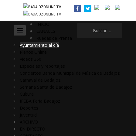
INICIO
Buscar:
CANALES
Ruedas de Prensa
Ayuntamiento al día
Plenos Online
Vídeos 360
Especiales y reportajes
Conciertos Banda Municipal de Música de Badajoz
Carnaval de Badajoz
Semana Santa de Badajoz
Cultura
IFEBA Feria Badajoz
Deportes
Juventud
ARCHIVO
EN DIRECTO
CONTACTO