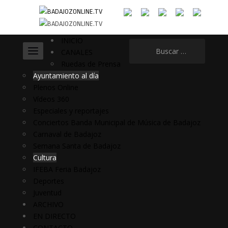
INICIO
Buscar:
CANALES
Ruedas de Prensa
Ayuntamiento al día
Plenos Online
Vídeos 360
Especiales y reportajes
Conciertos Banda Municipal de Música de Badajoz
Carnaval de Badajoz
Semana Santa de Badajoz
Cultura
IFEBA Feria Badajoz
Deportes
Juventud
ARCHIVO
EN DIRECTO
CONTACTO