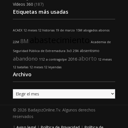
Vídeos 360
(187)
Etiquetas más usadas
ACAEX
12 meses 12 historias
19 de marzo
15M
abogados
abonos
abastecimiento
8M
22M
Academia de
absentismo
Seguridad Pública de Extremadura
3x3
25N
aborto
abandono
2016
112
a contragolpe
12 meses
12 batallas
12 meses 12 leyendas
Archivo
Archivo
© 2026 BadajozOnline.Tv. Algunos derechos
reservados
|
Aviso legal
|
Política de Privacidad
|
Política de