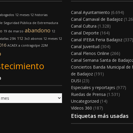
Canal Ayuntamiento
(6.694)
abogados
12 meses 12 historias
Canal Carnaval de Badajoz
(1.26
e Seguridad Pública de Extremadura
Canal Cultura
(1.328)
abandono
mo
19 de marzo
12
Canal Deporte
(164)
112
tallas
25N
3x3
abonos
12 meses 12
Canal IFEBA Feria Badajoz
(337
016
ACAEX
a contragolpe
22M
Canal Juventud
(304)
o
Canal Plenos Online
(266)
Canal Semana Santa de Badajo
tecimiento
Conciertos Banda Municipal de
de Badajoz
(191)
o
DUSI
(23)
Especiales y reportajes
(977)
Ruedas de Prensa
(1.531)
Uncategorized
(14)
Vídeos 360
(187)
Etiquetas más usadas