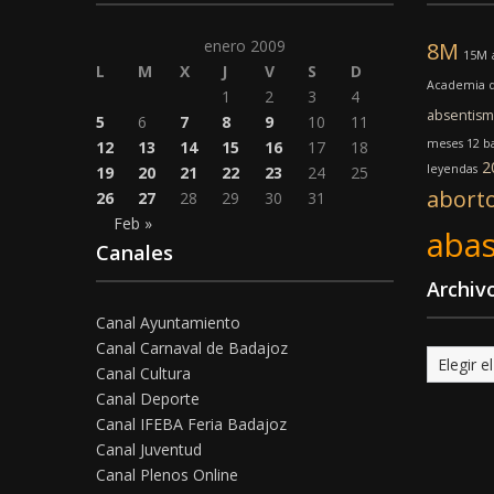
enero 2009
8M
15M
L
M
X
J
V
S
D
Academia d
1
2
3
4
absentis
5
6
7
8
9
10
11
meses 12 ba
12
13
14
15
16
17
18
2
leyendas
19
20
21
22
23
24
25
abort
26
27
28
29
30
31
Feb »
abas
Canales
Archiv
Canal Ayuntamiento
Canal Carnaval de Badajoz
Archivo
Canal Cultura
Canal Deporte
Canal IFEBA Feria Badajoz
Canal Juventud
Canal Plenos Online