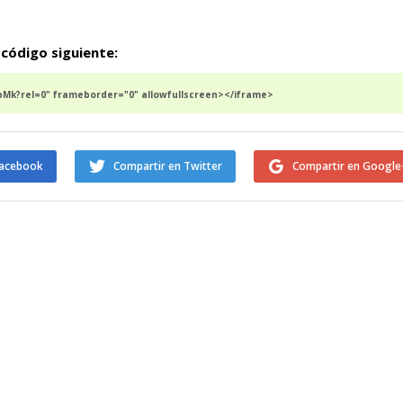
 código siguiente:
Mk?rel=0" frameborder="0" allowfullscreen></iframe>
Facebook
Compartir en Twitter
Compartir en Google