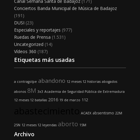
Canal Semana Santa de Badajoz
(171)
Conciertos Banda Municipal de Música de Badajoz
(191)
DUSI
(23)
Especiales y reportajes
(977)
Ruedas de Prensa
(1.531)
Uncategorized
(14)
Vídeos 360
(187)
Etiquetas más usadas
abandono
a contragolpe
12 meses 12 historias
abogados
8M
abonos
3x3
Academia de Seguridad Pública de Extremadura
2016
112
12 meses 12 batallas
19 de marzo
abastecimiento
absentismo
ACAEX
22M
aborto
25N
12 meses 12 leyendas
15M
Archivo