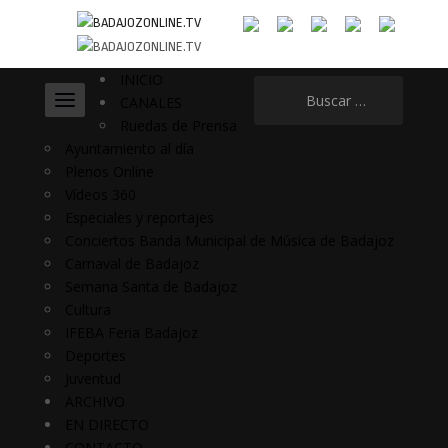
INICIO
Buscar:
CANALES
Ruedas de Prensa
Ayuntamiento al día
Plenos Online
Vídeos 360
Especiales y reportajes
Conciertos Banda Municipal de Música de Badajoz
Carnaval de Badajoz
Semana Santa de Badajoz
Cultura
IFEBA Feria Badajoz
Deportes
Juventud
ARCHIVO
EN DIRECTO
CONTACTO