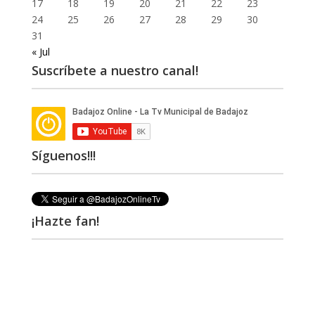
17
18
19
20
21
22
23
24
25
26
27
28
29
30
31
« Jul
Suscríbete a nuestro canal!
Síguenos!!!
¡Hazte fan!