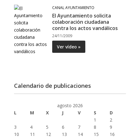
CANAL AYUNTAMIENTO
El Ayuntamiento solicita
colaboración ciudadana
contra los actos vandálicos
24/11/2009
Ver vídeo »
Calendario de publicaciones
agosto 2026
L
M
X
J
V
S
D
1
2
3
4
5
6
7
8
9
10
11
12
13
14
15
16