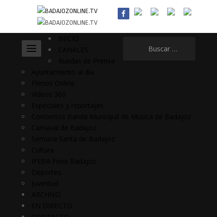
INICIO
Buscar:
CANALES
Ruedas de Prensa
Ayuntamiento al día
Plenos Online
Vídeos 360
Especiales y reportajes
Conciertos Banda Municipal de Música de Badajoz
Carnaval de Badajoz
Semana Santa de Badajoz
Cultura
IFEBA Feria Badajoz
Deportes
Juventud
ARCHIVO
EN DIRECTO
CONTACTO