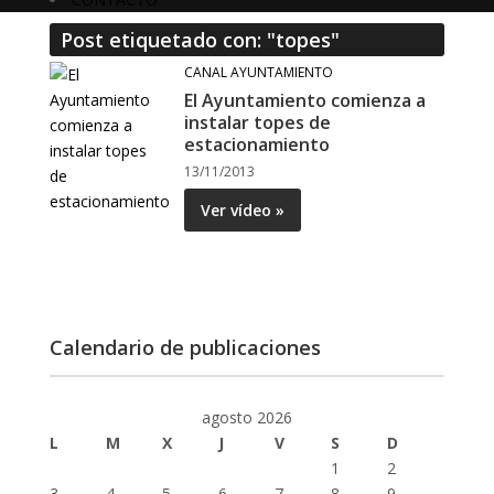
Post etiquetado con: "topes"
CANAL AYUNTAMIENTO
El Ayuntamiento comienza a
instalar topes de
estacionamiento
13/11/2013
Ver vídeo »
Calendario de publicaciones
agosto 2026
L
M
X
J
V
S
D
1
2
3
4
5
6
7
8
9