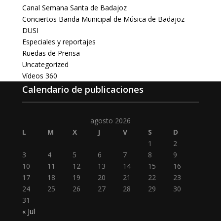
Canal Semana Santa de Badajoz
Conciertos Banda Municipal de Música de Badajoz
DUSI
Especiales y reportajes
Ruedas de Prensa
Uncategorized
Vídeos 360
Calendario de publicaciones
agosto 2026
L
M
X
J
V
S
D
1
2
3
4
5
6
7
8
9
10
11
12
13
14
15
16
17
18
19
20
21
22
23
24
25
26
27
28
29
30
31
« Jul