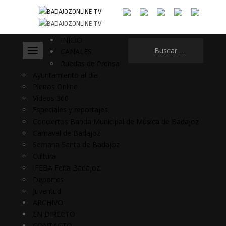
INICIO
Buscar:
CANALES
Ruedas de Prensa
Ayuntamiento al día
Plenos Online
Vídeos 360
Especiales y reportajes
Conciertos Banda Municipal de Música de Badajoz
Carnaval de Badajoz
Semana Santa de Badajoz
Cultura
IFEBA Feria Badajoz
Deportes
Juventud
ARCHIVO
EN DIRECTO
CONTACTO