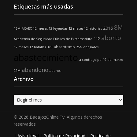
Etiquetas más usadas
8M
2016
15M
ACAEX
12 meses 12 leyendas
12 meses 12 historias
aborto
112
Academia de Seguridad Pública de Extremadura
absentismo
12 meses 12 batallas
3x3
25N
abogados
abastecimiento
a contragolpe
19 de marzo
abandono
22M
abonos
Archivo
Archivo
© 2026 BadajozOnline.Tv. Algunos derechos
reservados
|
Aviso legal
|
Política de Privacidad
|
Política de