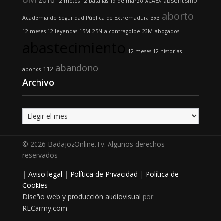
2016
absentismo
12 meses 12 batallas
19 de marzo
ACAEX
aborto
Academia de Seguridad Pública de Extremadura
3x3
12 meses 12 leyendas
15M
25N
a contragolpe
22M
abogados
abastecimiento
12 meses 12 historias
abandono
112
abonos
Archivo
Archivo
© 2026 BadajozOnline.Tv. Algunos derechos
reservados
|
Aviso legal
|
Política de Privacidad
|
Política de
Cookies
Diseño web y producción audiovisual
por
RECarmy.com