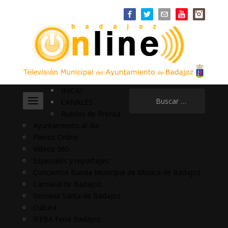
INICIO
Buscar:
CANALES
Ruedas de Prensa
Ayuntamiento al día
Plenos Online
Vídeos 360
Especiales y reportajes
Conciertos Banda Municipal de Música de Badajoz
Carnaval de Badajoz
Semana Santa de Badajoz
Cultura
IFEBA Feria Badajoz