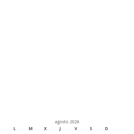
agosto 2026
L
M
X
J
V
S
D