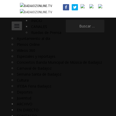
INICIO
Buscar:
CANALES
Ruedas de Prensa
Ayuntamiento al día
Plenos Online
Vídeos 360
Especiales y reportajes
Conciertos Banda Municipal de Música de Badajoz
Carnaval de Badajoz
Semana Santa de Badajoz
Cultura
IFEBA Feria Badajoz
Deportes
Juventud
ARCHIVO
EN DIRECTO
CONTACTO