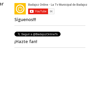
ar
s
Síguenos!!!
¡Hazte fan!