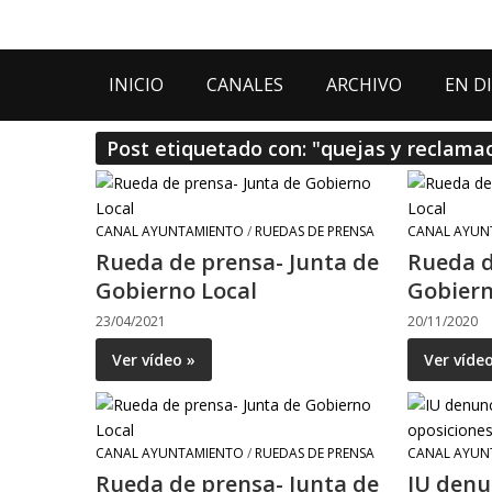
INICIO
CANALES
ARCHIVO
EN D
Post etiquetado con: "quejas y reclama
CANAL AYUNTAMIENTO
/
RUEDAS DE PRENSA
CANAL AYUN
Rueda de prensa- Junta de
Rueda d
Gobierno Local
Gobiern
23/04/2021
20/11/2020
Ver vídeo »
Ver víde
CANAL AYUNTAMIENTO
/
RUEDAS DE PRENSA
CANAL AYUN
Rueda de prensa- Junta de
IU denu