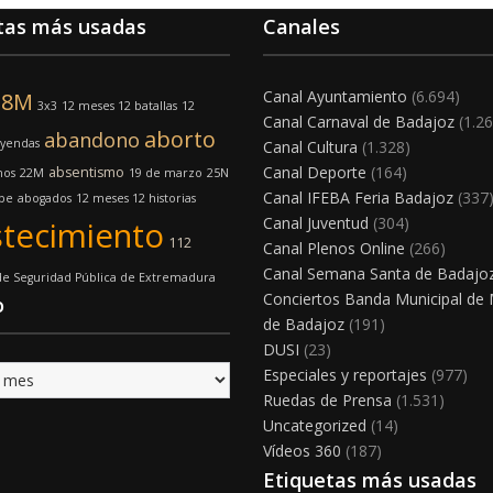
tas más usadas
Canales
Canal Ayuntamiento
(6.694)
8M
3x3
12 meses 12 batallas
12
Canal Carnaval de Badajoz
(1.26
aborto
abandono
eyendas
Canal Cultura
(1.328)
Canal Deporte
(164)
absentismo
nos
22M
19 de marzo
25N
Canal IFEBA Feria Badajoz
(337
lpe
abogados
12 meses 12 historias
Canal Juventud
(304)
tecimiento
112
Canal Plenos Online
(266)
Canal Semana Santa de Badajo
e Seguridad Pública de Extremadura
Conciertos Banda Municipal de
o
de Badajoz
(191)
DUSI
(23)
Especiales y reportajes
(977)
Ruedas de Prensa
(1.531)
Uncategorized
(14)
Vídeos 360
(187)
Etiquetas más usadas