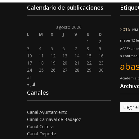
Calendario de publicaciones
Etique
agosto 2026
2016
15M
L
M
X
J
V
S
D
meses 12 l
1
2
3
4
5
6
7
8
9
ACAEX
abo
10
11
12
13
14
15
16
a contrago
17
18
19
20
21
22
23
abas
24
25
26
27
28
29
30
31
Academia d
« Jul
Archiv
Canales
Archivo
Canal Ayuntamiento
Canal Carnaval de Badajoz
Canal Cultura
Canal Deporte