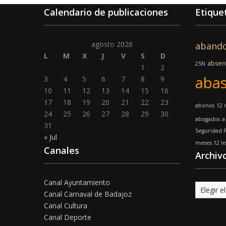
Calendario de publicaciones
Etique
agosto 2026
aband
L
M
X
J
V
S
D
absen
25N
1
2
abas
3
4
5
6
7
8
9
10
11
12
13
14
15
16
17
18
19
20
21
22
23
abonos
12 
24
25
26
27
28
29
30
abogados
a
31
Seguridad 
« Jul
meses 12 l
Canales
Archiv
Canal Ayuntamiento
Archivo
Canal Carnaval de Badajoz
Canal Cultura
Canal Deporte