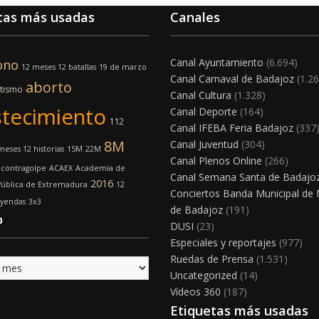
tas más usadas
Canales
Canal Ayuntamiento
(6.694)
ono
12 meses 12 batallas
19 de marzo
Canal Carnaval de Badajoz
(1.26
aborto
tismo
Canal Cultura
(1.328)
tecimiento
Canal Deporte
(164)
112
Canal IFEBA Feria Badajoz
(337
8M
Canal Juventud
(304)
meses 12 historias
15M
22M
Canal Plenos Online
(266)
 contragolpe
ACAEX
Academia de
Canal Semana Santa de Badajo
2016
Pública de Extremadura
12
Conciertos Banda Municipal de
eyendas
3x3
de Badajoz
(191)
o
DUSI
(23)
Especiales y reportajes
(977)
Ruedas de Prensa
(1.531)
Uncategorized
(14)
Vídeos 360
(187)
Etiquetas más usadas