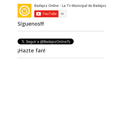
Síguenos!!!
¡Hazte fan!