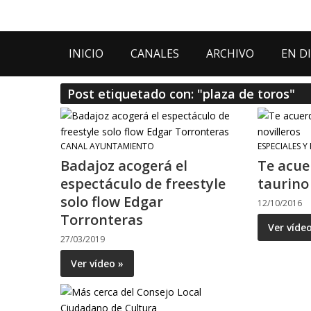
INICIO
CANALES
ARCHIVO
EN D
Post etiquetado con: "plaza de toros"
CANAL AYUNTAMIENTO
ESPECIALES Y
Badajoz acogerá el
Te acue
espectáculo de freestyle
taurino
solo flow Edgar
12/10/2016
Torronteras
Ver víde
27/03/2019
Ver vídeo »