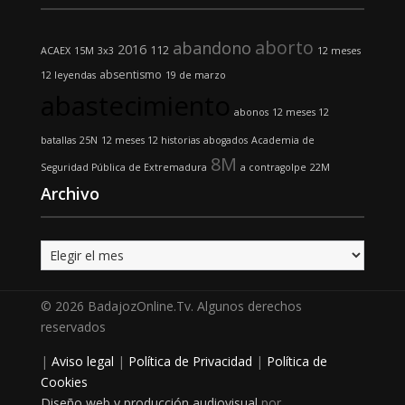
aborto
abandono
2016
112
ACAEX
15M
3x3
12 meses
absentismo
12 leyendas
19 de marzo
abastecimiento
abonos
12 meses 12
batallas
25N
12 meses 12 historias
abogados
Academia de
8M
Seguridad Pública de Extremadura
a contragolpe
22M
Archivo
Archivo
© 2026 BadajozOnline.Tv. Algunos derechos
reservados
|
Aviso legal
|
Política de Privacidad
|
Política de
Cookies
Diseño web y producción audiovisual
por