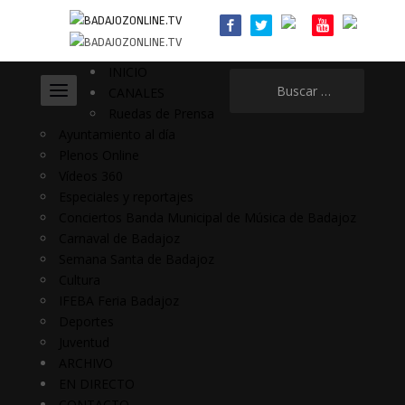
INICIO
Buscar:
CANALES
Ruedas de Prensa
Ayuntamiento al día
Plenos Online
Vídeos 360
Especiales y reportajes
Conciertos Banda Municipal de Música de Badajoz
Carnaval de Badajoz
Semana Santa de Badajoz
Cultura
IFEBA Feria Badajoz
Deportes
Juventud
ARCHIVO
EN DIRECTO
CONTACTO