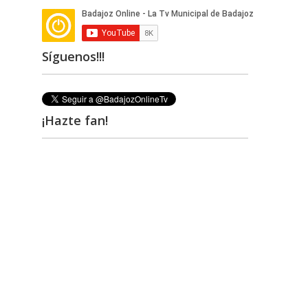
Síguenos!!!
¡Hazte fan!