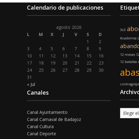
Calendario de publicaciones
Etique
agosto 2026
abo
3x3
L
M
X
J
V
S
D
Academia d
1
2
aband
3
4
5
6
7
8
9
12 meses 12
10
11
12
13
14
15
16
12 batallas
17
18
19
20
21
22
23
abas
24
25
26
27
28
29
30
31
« Jul
contragolp
Archiv
Canales
Archivo
Canal Ayuntamiento
Canal Carnaval de Badajoz
Canal Cultura
Canal Deporte