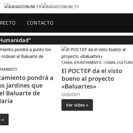
IRECTO
CONTACTO
a Humanidad"
CANAL AYUNTAMIENTO
/
CANAL CULTURA
TAMIENTO
El POCTEP da el visto
tamiento pondrá a
bueno al proyecto
os jardines que
«Baluartes»
el Baluarte de
25/03/2011
aría
Ver vídeo »
o »