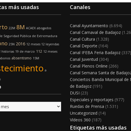
tas más usadas
Canales
Canal Ayuntamiento
(6.694)
rto
8M
22M
ACAEX
abogados
Canal Carnaval de Badajoz
(1.26
e Seguridad Pública de Extremadura
Canal Cultura
(1.328)
ono
2016
25N
12 meses 12 leyendas
Canal Deporte
(164)
112
 historias
19 de marzo
12 meses
Canal IFEBA Feria Badajoz
(337
absentismo
abonos
15M
Canal Juventud
(304)
tecimiento
Canal Plenos Online
(266)
a
Canal Semana Santa de Badajo
Conciertos Banda Municipal de
e
o
de Badajoz
(191)
DUSI
(23)
Especiales y reportajes
(977)
Ruedas de Prensa
(1.531)
Uncategorized
(14)
Vídeos 360
(187)
Etiquetas más usadas