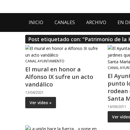
INICIO
CANALES
ARCHIVO
EN D
Post etiquetado con: "Patrimonio de l
CANAL AYUNTAMIENTO
El mural en honor a
CANAL AYUN
El Ayun
Alfonso IX sufre un acto
punto l
vandálico
rodean 
13/04/2021
Santa M
Ver vídeo »
16/09/2011
Ver víde