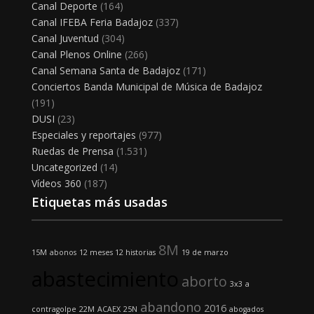
Canal Deporte
(164)
Canal IFEBA Feria Badajoz
(337)
Canal Juventud
(304)
Canal Plenos Online
(266)
Canal Semana Santa de Badajoz
(171)
Conciertos Banda Municipal de Música de Badajoz
(191)
DUSI
(23)
Especiales y reportajes
(977)
Ruedas de Prensa
(1.531)
Uncategorized
(14)
Vídeos 360
(187)
Etiquetas más usadas
8M
15M
abonos
12 meses 12 historias
19 de marzo
abastecimiento
aborto
3x3
a
abandono
2016
contragolpe
22M
ACAEX
25N
abogados