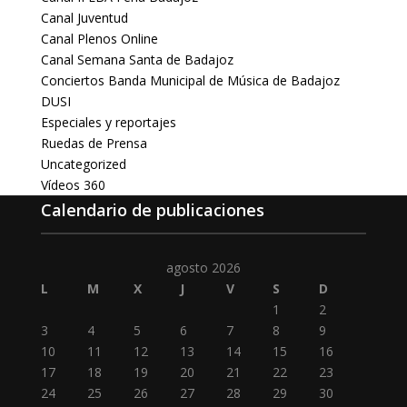
Canal Juventud
Canal Plenos Online
Canal Semana Santa de Badajoz
Conciertos Banda Municipal de Música de Badajoz
DUSI
Especiales y reportajes
Ruedas de Prensa
Uncategorized
Vídeos 360
Calendario de publicaciones
agosto 2026
L
M
X
J
V
S
D
1
2
3
4
5
6
7
8
9
10
11
12
13
14
15
16
17
18
19
20
21
22
23
24
25
26
27
28
29
30