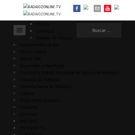
INICIO
Buscar:
CANALES
Ruedas de Prensa
Ayuntamiento al día
Plenos Online
Vídeos 360
Especiales y reportajes
Conciertos Banda Municipal de Música de Badajoz
Carnaval de Badajoz
Semana Santa de Badajoz
Cultura
IFEBA Feria Badajoz
Deportes
Juventud
ARCHIVO
EN DIRECTO
CONTACTO