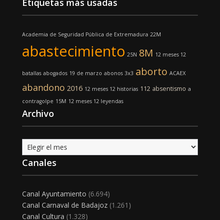
Etiquetas más usadas
Academia de Seguridad Pública de Extremadura
22M
abastecimiento
8M
25N
12 meses 12
aborto
batallas
abogados
19 de marzo
abonos
3x3
ACAEX
abandono
2016
112
absentismo
12 meses 12 historias
a
contragolpe
15M
12 meses 12 leyendas
Archivo
Archivo
Canales
Canal Ayuntamiento
(6.694)
Canal Carnaval de Badajoz
(1.261)
Canal Cultura
(1.328)