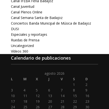
Canal IFEBA Feria Badajoz
Canal Juventud
Canal Plenos Online
Canal Semana Santa de Badajoz
Conciertos Banda Municipal de Música de Badajoz
DUSI
Especiales y reportajes
Ruedas de Prensa
Uncategorized
Vídeos 360
Calendario de publicaciones
agosto 2026
L
M
X
J
V
S
D
1
2
3
4
5
6
7
8
9
10
11
12
13
14
15
16
17
18
19
20
21
22
23
24
25
26
27
28
29
30