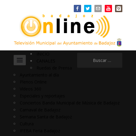
INICIO
Buscar:
CANALES
Ruedas de Prensa
Ayuntamiento al día
Plenos Online
Vídeos 360
Especiales y reportajes
Conciertos Banda Municipal de Música de Badajoz
Carnaval de Badajoz
Semana Santa de Badajoz
Cultura
IFEBA Feria Badajoz