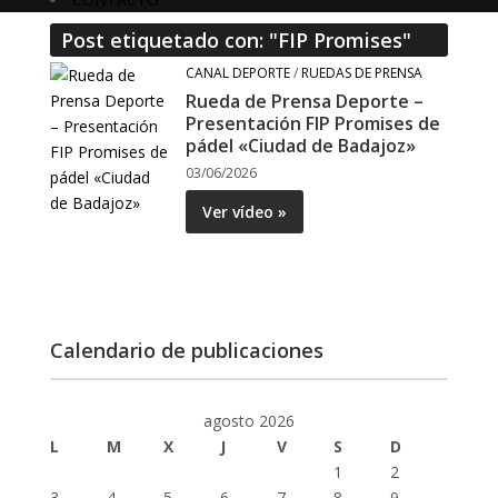
Post etiquetado con: "FIP Promises"
CANAL DEPORTE
/
RUEDAS DE PRENSA
Rueda de Prensa Deporte –
Presentación FIP Promises de
pádel «Ciudad de Badajoz»
03/06/2026
Ver vídeo »
Calendario de publicaciones
agosto 2026
L
M
X
J
V
S
D
1
2
3
4
5
6
7
8
9