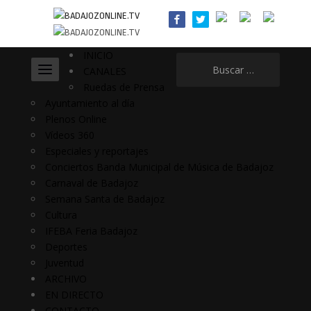
INICIO
Buscar:
CANALES
Ruedas de Prensa
Ayuntamiento al día
Plenos Online
Vídeos 360
Especiales y reportajes
Conciertos Banda Municipal de Música de Badajoz
Carnaval de Badajoz
Semana Santa de Badajoz
Cultura
IFEBA Feria Badajoz
Deportes
Juventud
ARCHIVO
EN DIRECTO
CONTACTO