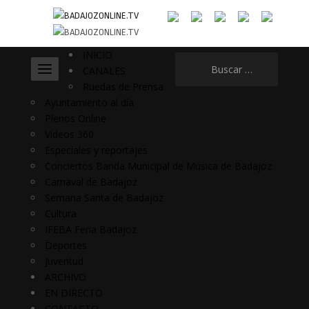
INICIO
Buscar:
CANALES
Ruedas de Prensa
Ayuntamiento al día
Plenos Online
Vídeos 360
Especiales y reportajes
Conciertos Banda Municipal de Música de Badajoz
Carnaval de Badajoz
Semana Santa de Badajoz
Cultura
IFEBA Feria Badajoz
Deportes
Juventud
ARCHIVO
EN DIRECTO
CONTACTO