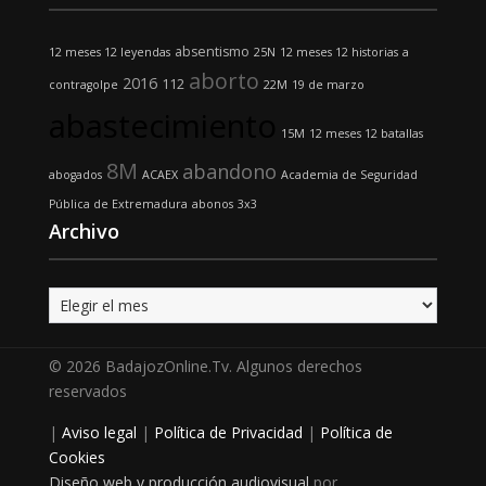
absentismo
12 meses 12 leyendas
25N
12 meses 12 historias
a
aborto
2016
112
contragolpe
22M
19 de marzo
abastecimiento
15M
12 meses 12 batallas
8M
abandono
abogados
ACAEX
Academia de Seguridad
Pública de Extremadura
abonos
3x3
Archivo
Archivo
© 2026 BadajozOnline.Tv. Algunos derechos
reservados
|
Aviso legal
|
Política de Privacidad
|
Política de
Cookies
Diseño web y producción audiovisual
por