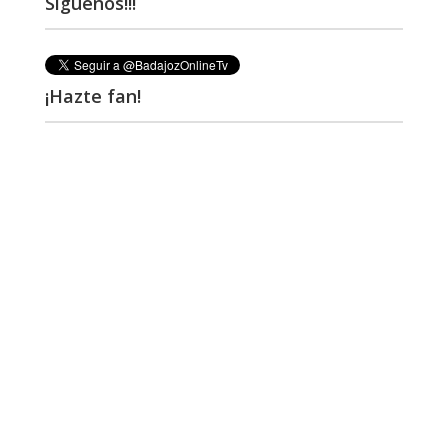
Síguenos!!!
¡Hazte fan!