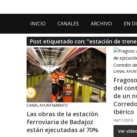
INICIO
CANALES
ARCHIVO
EN D
Post etiquetado con: "estación de trene
CANAL AYUN
Fragoso 
del con
de un n
Corredo
CANAL AYUNTAMIENTO
Ibérico
Las obras de la estación
ferroviaria de Badajoz
04/11/2019
están ejecutadas al 70%
Ver víde