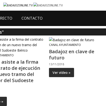
IRECTO
CONTACTO
s"
CANAL AYUNTAMIENTO
Badajoz en clave de
TAMIENTO
futuro
asiste a la firma
13/11/2018
trato de ejecución
Ver vídeo »
uevo tramo del
r del Sudoeste
o »