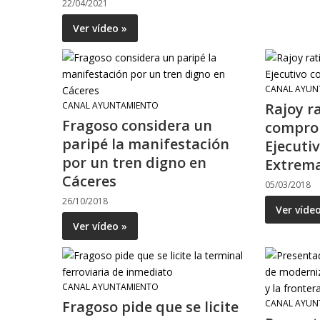
22/04/2021
Ver vídeo »
CANAL AYUN
CANAL AYUNTAMIENTO
Rajoy ra
Fragoso considera un
compro
paripé la manifestación
Ejecutiv
por un tren digno en
Extrem
Cáceres
05/03/2018
26/10/2018
Ver víde
Ver vídeo »
CANAL AYUNTAMIENTO
Fragoso pide que se licite
CANAL AYUN