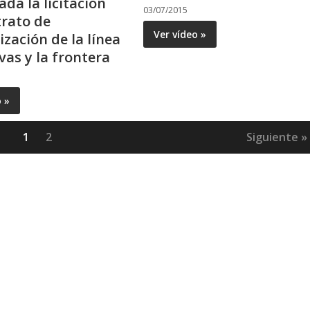
da la licitación
03/07/2015
trato de
Ver vídeo »
zación de la línea
vas y la frontera
o »
1
2
Siguiente »