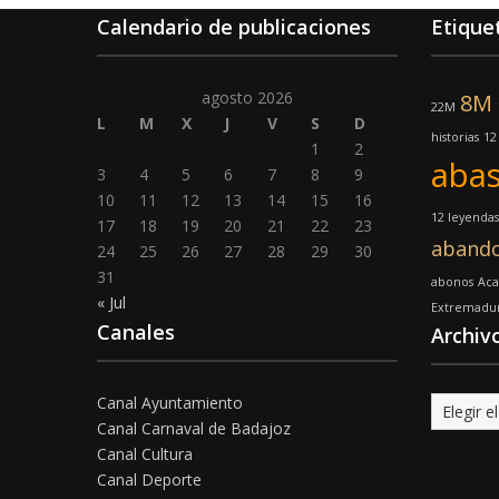
Calendario de publicaciones
Etique
agosto 2026
8M
22M
L
M
X
J
V
S
D
historias
12
1
2
abas
3
4
5
6
7
8
9
10
11
12
13
14
15
16
12 leyendas
17
18
19
20
21
22
23
aband
24
25
26
27
28
29
30
31
abonos
Aca
« Jul
Extremadu
Canales
Archiv
Canal Ayuntamiento
Archivo
Canal Carnaval de Badajoz
Canal Cultura
Canal Deporte