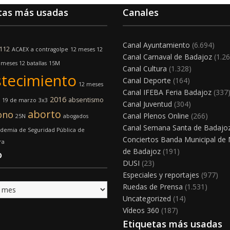
tas más usadas
Canales
Canal Ayuntamiento
(6.694)
112
ACAEX
a contragolpe
12 meses 12
Canal Carnaval de Badajoz
(1.26
 meses 12 batallas
15M
Canal Cultura
(1.328)
tecimiento
Canal Deporte
(164)
12 meses
Canal IFEBA Feria Badajoz
(337
2016
absentismo
19 de marzo
3x3
Canal Juventud
(304)
aborto
ono
Canal Plenos Online
(266)
25N
abogados
Canal Semana Santa de Badajo
demia de Seguridad Pública de
Conciertos Banda Municipal de
ra
de Badajoz
(191)
o
DUSI
(23)
Especiales y reportajes
(977)
Ruedas de Prensa
(1.531)
Uncategorized
(14)
Vídeos 360
(187)
Etiquetas más usadas