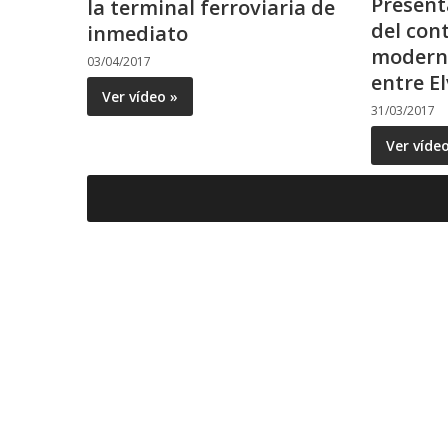
Presenta
la terminal ferroviaria de
del con
inmediato
moderni
03/04/2017
entre El
Ver vídeo »
31/03/2017
Ver víde