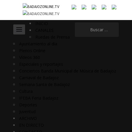
INICIO
Buscar:
CANALES
Ruedas de Prensa
Ayuntamiento al día
Plenos Online
Vídeos 360
Especiales y reportajes
Conciertos Banda Municipal de Música de Badajoz
Carnaval de Badajoz
Semana Santa de Badajoz
Cultura
IFEBA Feria Badajoz
Deportes
Juventud
ARCHIVO
EN DIRECTO
CONTACTO