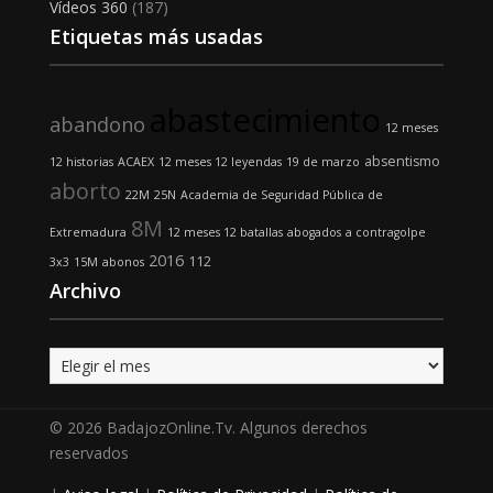
Vídeos 360
(187)
Etiquetas más usadas
abastecimiento
abandono
12 meses
absentismo
12 historias
ACAEX
12 meses 12 leyendas
19 de marzo
aborto
22M
25N
Academia de Seguridad Pública de
8M
Extremadura
12 meses 12 batallas
abogados
a contragolpe
2016
112
3x3
15M
abonos
Archivo
Archivo
© 2026 BadajozOnline.Tv. Algunos derechos
reservados