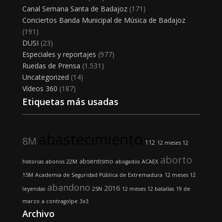
Canal Semana Santa de Badajoz
(171)
Conciertos Banda Municipal de Música de Badajoz
(191)
DUSI
(23)
Especiales y reportajes
(977)
Ruedas de Prensa
(1.531)
Uncategorized
(14)
Vídeos 360
(187)
Etiquetas más usadas
abastecimiento
8M
112
12 meses 12
aborto
absentismo
historias
abonos
22M
abogados
ACAEX
15M
Academia de Seguridad Pública de Extremadura
12 meses 12
abandono
2016
leyendas
25N
12 meses 12 batallas
19 de
marzo
a contragolpe
3x3
Archivo