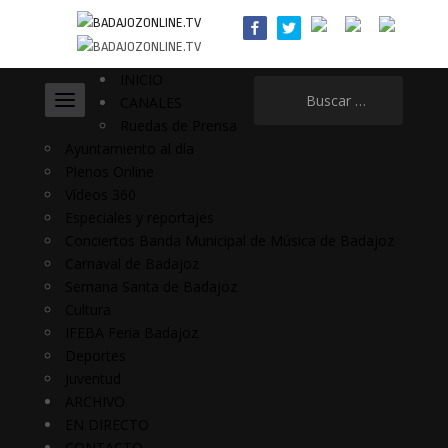
INICIO
Buscar:
CANALES
Ruedas de Prensa
Ayuntamiento al día
Plenos Online
Vídeos 360
Especiales y reportajes
Conciertos Banda Municipal de Música de Badajoz
Carnaval de Badajoz
Semana Santa de Badajoz
Cultura
IFEBA Feria Badajoz
Deportes
Juventud
ARCHIVO
EN DIRECTO
CONTACTO