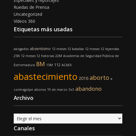
Especiales y reportajes
Ruedas de Prensa
Uncategorized
Vídeos 360
Etiquetas más usadas
absentismo
abogados
12 meses 12 batallas
12 meses 12 leyendas
25N
12 meses 12 historias
22M
Academia de Seguridad Pública de
8M
112
Extremadura
15M
ACAEX
abastecimiento
aborto
2016
a
abandono
contragolpe
abonos
19 de marzo
3x3
Archivo
Archivo
Canales