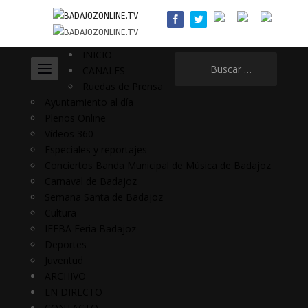
INICIO
Buscar:
CANALES
Ruedas de Prensa
Ayuntamiento al día
Plenos Online
Vídeos 360
Especiales y reportajes
Conciertos Banda Municipal de Música de Badajoz
Carnaval de Badajoz
Semana Santa de Badajoz
Cultura
IFEBA Feria Badajoz
Deportes
Juventud
ARCHIVO
EN DIRECTO
CONTACTO