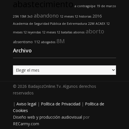
abastecimiento
a contragolpe
19 de marzo
abandono
2016
25N
15M
3x3
12 meses 12 historias
Academia de Seguridad Pública de Extremadura
22M
ACAEX
12
aborto
meses 12 leyendas
12 meses 12 batallas
abonos
8M
absentismo
112
abogados
Archivo
Archivo
© 2026 BadajozOnline.Tv. Algunos derechos
reservados
|
Aviso legal
|
Política de Privacidad
|
Política de
Cookies
Diseño web y producción audiovisual
por
RECarmy.com