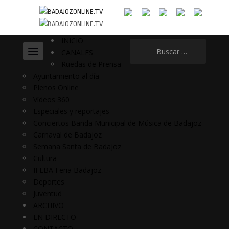
INICIO
Buscar:
CANALES
Ruedas de Prensa
Ayuntamiento al día
Plenos Online
Vídeos 360
Especiales y reportajes
Conciertos Banda Municipal de Música de Badajoz
Carnaval de Badajoz
Semana Santa de Badajoz
Cultura
IFEBA Feria Badajoz
Deportes
Juventud
ARCHIVO
EN DIRECTO
CONTACTO