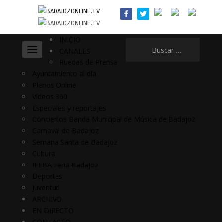
INICIO
Buscar:
CANALES
Ruedas de Prensa
Ayuntamiento al día
Plenos Online
Vídeos 360
Especiales y reportajes
Conciertos Banda Municipal de Música de Badajoz
Carnaval de Badajoz
Semana Santa de Badajoz
Cultura
IFEBA Feria Badajoz
Deportes
Juventud
ARCHIVO
EN DIRECTO
CONTACTO