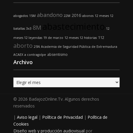
abandono
2016
abogados
15M
22M
abonos
12 meses 12
abastecimiento
8M
batallas
3x3
12
112
meses 12 leyendas
19 de marzo
12 meses 12 historias
aborto
25N
Academia de Seguridad Pública de Extremadura
absentismo
ACAEX
a contragolpe
Archivo
Archivo
© 2026 BadajozOnline.Tv. Algunos derechos
reservados
|
Aviso legal
|
Política de Privacidad
|
Política de
Cookies
Diseño web y producción audiovisual
por